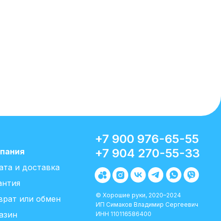
+7 900 976-65-55
+7 904 270-55-33
пания
ата и доставка
антия
© Хорошие руки, 2020–2024
врат или обмен
ИП Симаков Владимир Сергеевич
азин
ИНН 110116586400