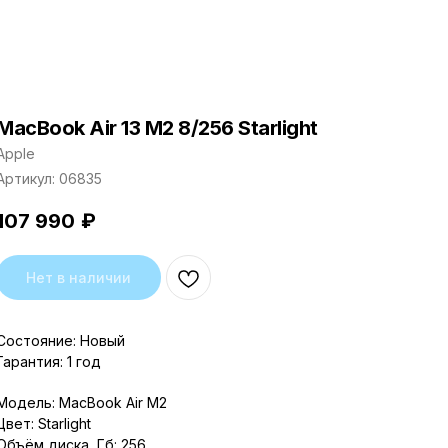
MacBook Air 13 M2 8/256 Starlight
Apple
Артикул:
06835
107 990
₽
Нет в наличии
Состояние: Новый
Гарантия: 1 год
Модель: MacBook Air M2
Цвет: Starlight
Объём диска, Гб: 256