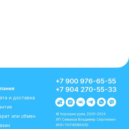
+7 900 976-65-55
+7 904 270-55-33
пания
ата и доставка
антия
© Хорошие руки, 2020–2024
врат или обмен
ИП Симаков Владимир Сергеевич
азин
ИНН 110116586400