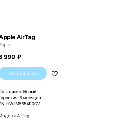
Apple AirTag
Apple
3 990
₽
Нет в наличии
Состояние: Новый
Гарантия: 6 месяцев
SN: HW3M5654P0GV
Модель: AirTag