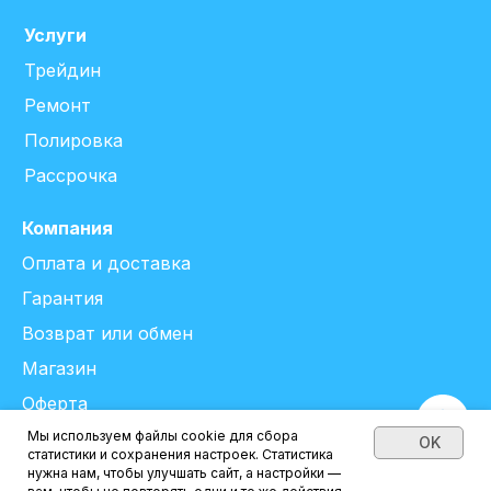
Услуги
Трейдин
Ремонт
Полировка
Рассрочка
Компания
Оплата и доставка
Гарантия
Возврат или обмен
Магазин
Оферта
Персональные данные
Мы используем файлы cookie для сбора
OK
статистики и сохранения настроек. Статистика
Нет в наличии
нужна нам, чтобы улучшать сайт, а настройки —