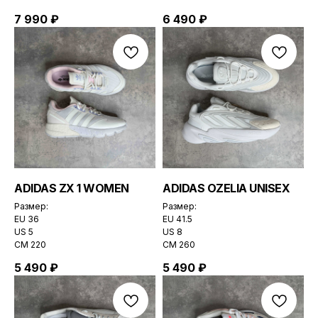
7 990
₽
6 490
₽
ADIDAS ZX 1 WOMEN
ADIDAS OZELIA UNISEX
Размер:
Размер:
EU 36
EU 41.5
US 5
US 8
CМ 220
CМ 260
5 490
₽
5 490
₽