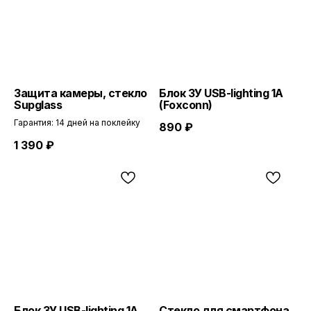
Защита камеры, стекло
Блок ЗУ USB-lighting 1A
Supglass
(Foxconn)
Гарантия: 14 дней на поклейку
890
₽
1 390
₽
Блок ЗУ USB-lighting 1A
Стекло для смартфона