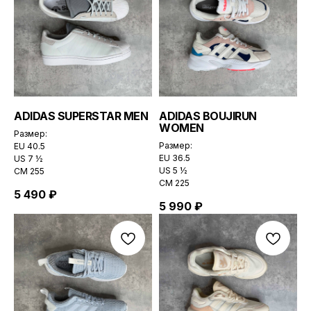
ADIDAS SUPERSTAR MEN
ADIDAS BOUJIRUN
WOMEN
Размер:
Размер:
EU 40.5
EU 36.5
US 7 ½
US 5 ½
CМ 255
CМ 225
5 490
₽
5 990
₽