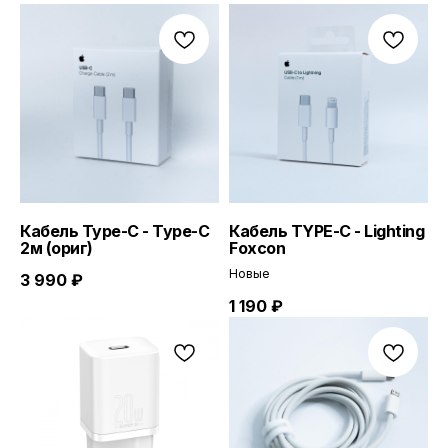
Кабель Type-С - Type-C
Кабель TYPE-C - Lighting
2м (ориг)
Foxcon
Новые
3 990
₽
1 190
₽