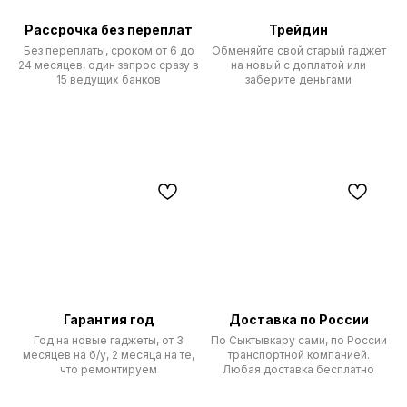
Рассрочка без переплат
Трейдин
Без переплаты, сроком от 6 до
Обменяйте свой старый гаджет
24 месяцев, один запрос сразу в
на новый с доплатой или
15 ведущих банков
заберите деньгами
Гарантия год
Доставка по России
Год на новые гаджеты, от 3
По Сыктывкару сами, по России
месяцев на б/у, 2 месяца на те,
транспортной компанией.
что ремонтируем
Любая доставка бесплатно