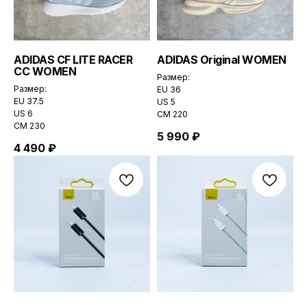
ADIDAS СF LITE RACER
ADIDAS Original WOMEN
CC WOMEN
Размер:
Размер:
EU 36
EU 37.5
US 5
US 6
CМ 220
CМ 230
5 990
₽
4 490
₽